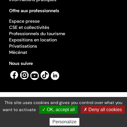
Offre aux professionnels
Espace presse
CSE et collectivités
Professionnels du tourisme
Expositions en location
Privatisations
Mécénat
Nous suivre
This site uses cookies and gives you control over what you
Mentions légales
Gestion des cookies
want to activate
✓ OK, accept all
✗ Deny all cookies
Accessibilité numérique
Ministère de la Culture ©2026
- Cité de l'architecture et du patrimoine
Personalize