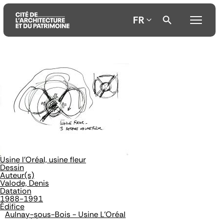
FR
Aller
Aller
Aller
au
au
à
contenu
menu
la
principal
principal
recherche
Usine l'Oréal, usine fleur
Dessin
Auteur(s)
Valode, Denis
Datation
1988-1991
Édifice
Aulnay-sous-Bois - Usine L'Oréal