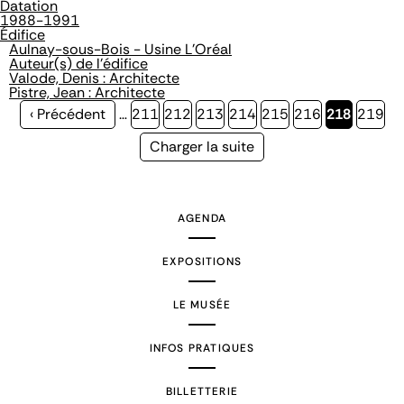
Datation
1988-1991
Édifice
Aulnay-sous-Bois - Usine L'Oréal
Auteur(s) de l'édifice
Valode, Denis : Architecte
Pistre, Jean : Architecte
Page
‹ Précédent
…
Page
211
Page
212
Page
213
Page
214
Page
215
Page
216
Page
218
Page
219
précédente
courante
Page
Charger la suite
suivante
AGENDA
EXPOSITIONS
LE MUSÉE
INFOS PRATIQUES
BILLETTERIE