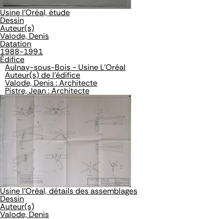
Usine l'Oréal, étude
Dessin
Auteur(s)
Valode, Denis
Datation
1988-1991
Édifice
Aulnay-sous-Bois - Usine L'Oréal
Auteur(s) de l'édifice
Valode, Denis : Architecte
Pistre, Jean : Architecte
Usine l'Oréal, détails des assemblages
Dessin
Auteur(s)
Valode, Denis