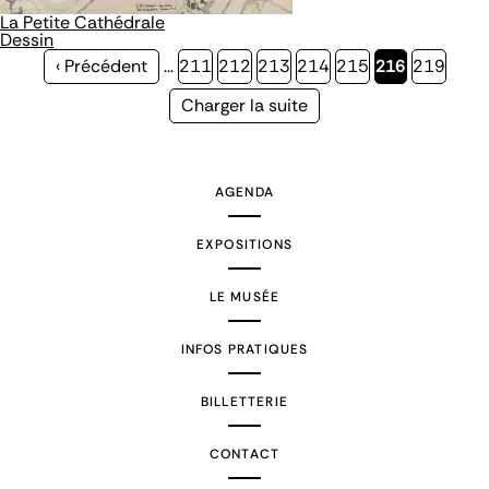
La Petite Cathédrale
Dessin
Page
‹ Précédent
…
Page
211
Page
212
Page
213
Page
214
Page
215
Page
216
Page
219
précédente
courante
Page
Charger la suite
suivante
AGENDA
EXPOSITIONS
LE MUSÉE
INFOS PRATIQUES
BILLETTERIE
CONTACT