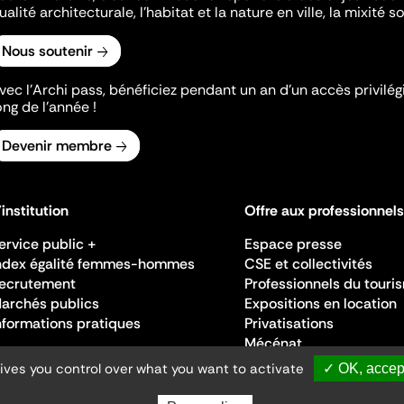
ualité architecturale, l'habitat et la nature en ville, la mixité so
Nous soutenir
vec l’Archi pass, bénéficiez pendant un an d’un accès privilégi
ong de l’année !
Devenir membre
'institution
Offre aux professionnels
ervice public +
Espace presse
ndex égalité femmes-hommes
CSE et collectivités
ecrutement
Professionnels du touri
archés publics
Expositions en location
nformations pratiques
Privatisations
Mécénat
gives you control over what you want to activate
✓ OK, accept