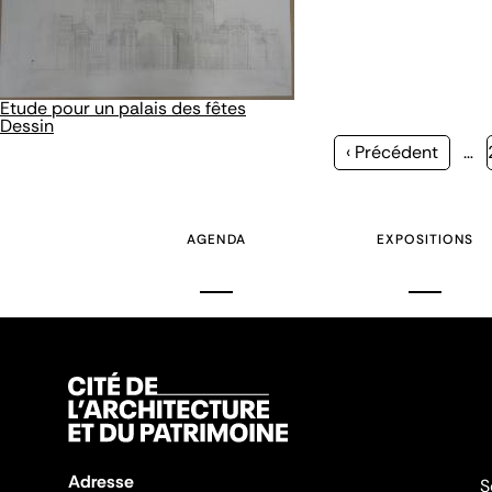
Etude pour un palais des fêtes
Dessin
Page
‹ Précédent
…
précédente
AGENDA
EXPOSITIONS
Adresse
S