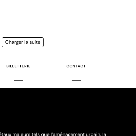
Page
Charger la suite
suivante
BILLETTERIE
CONTACT
iétaux majeurs tels que l'aménagement urbain, la