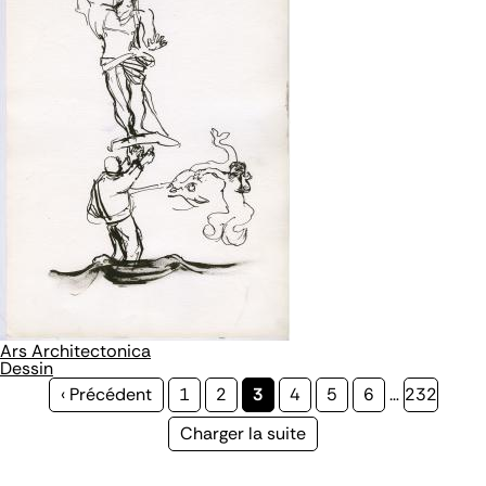
Ars Architectonica
Dessin
Page
‹ Précédent
Page
1
Page
2
Page
3
Page
4
Page
5
Page
6
…
Page
232
précédente
courante
Page
Charger la suite
suivante