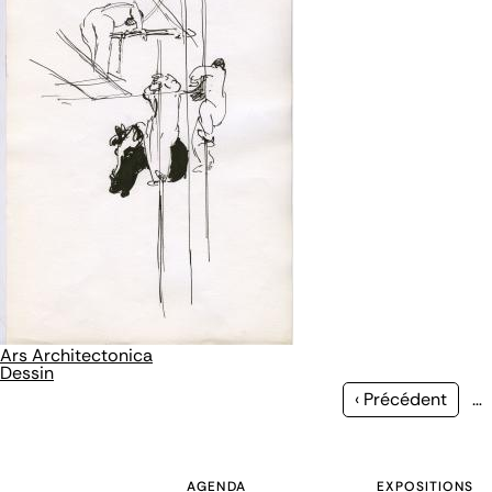
Ars Architectonica
Dessin
Page
‹ Précédent
…
précédente
AGENDA
EXPOSITIONS