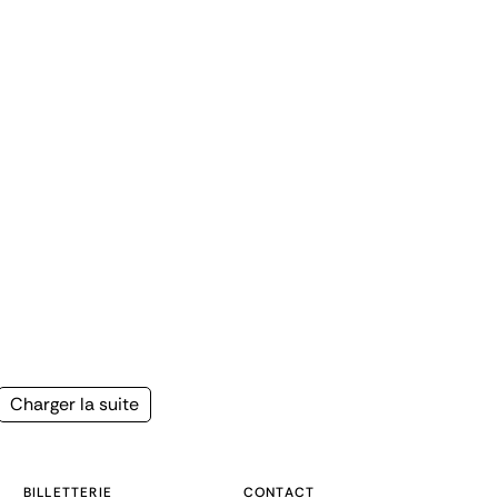
Page
Charger la suite
suivante
BILLETTERIE
CONTACT