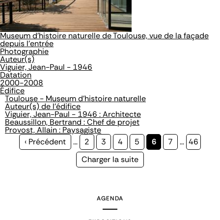
Museum d'histoire naturelle de Toulouse, vue de la façade
depuis l'entrée
Photographie
Auteur(s)
Viguier, Jean-Paul - 1946
Datation
2000-2008
Édifice
Toulouse - Museum d'histoire naturelle
Auteur(s) de l'édifice
Viguier, Jean-Paul - 1946 : Architecte
Beaussillon, Bertrand : Chef de projet
Provost, Allain : Paysagiste
Page
‹ Précédent
…
Page
2
Page
3
Page
4
Page
5
Page
6
Page
7
…
Page
46
précédente
courante
Page
Charger la suite
suivante
AGENDA