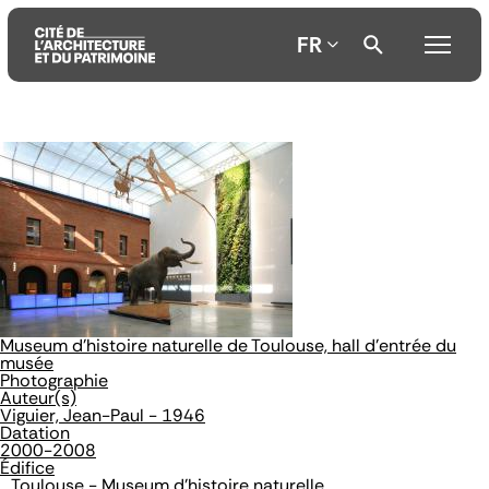
FR
Aller
Aller
Aller
au
au
à
contenu
menu
la
principal
principal
recherche
Museum d'histoire naturelle de Toulouse, hall d'entrée du
musée
Photographie
Auteur(s)
Viguier, Jean-Paul - 1946
Datation
2000-2008
Édifice
Toulouse - Museum d'histoire naturelle