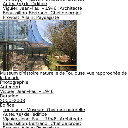
Auteur(s) de l'édifice
Viguier, Jean-Paul - 1946 : Architecte
Beaussillon, Bertrand : Chef de projet
Provost, Allain : Paysagiste
Museum d'histoire naturelle de Toulouse, vue rapprochée de
la façade
Photographie
Auteur(s)
Viguier, Jean-Paul - 1946
Datation
2000-2008
Édifice
Toulouse - Museum d'histoire naturelle
Auteur(s) de l'édifice
Viguier, Jean-Paul - 1946 : Architecte
Beaussillon, Bertrand : Chef de projet
Provost, Allain : Paysagiste