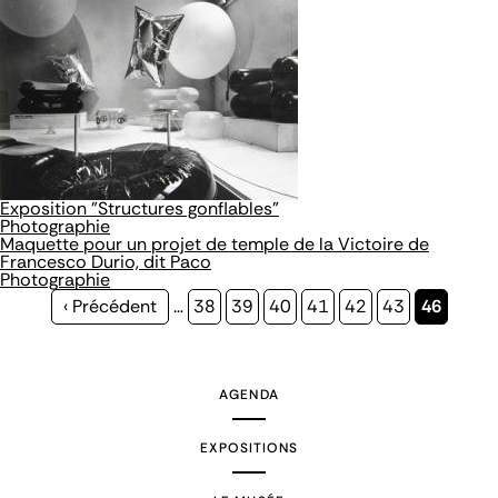
Exposition "Structures gonflables"
Photographie
Maquette pour un projet de temple de la Victoire de
Francesco Durio, dit Paco
Photographie
Page
‹ Précédent
…
Page
38
Page
39
Page
40
Page
41
Page
42
Page
43
Page
46
précédente
courante
AGENDA
EXPOSITIONS