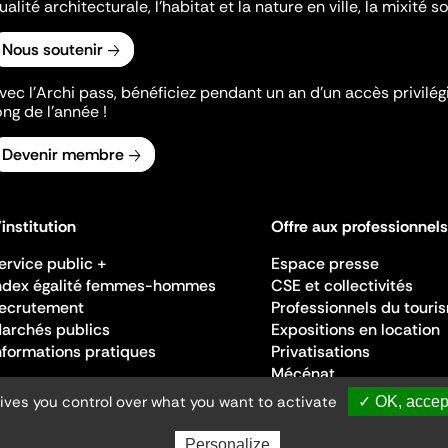
ualité architecturale, l'habitat et la nature en ville, la mixité so
Nous soutenir
vec l’Archi pass, bénéficiez pendant un an d’un accès privilégi
ong de l’année !
Devenir membre
'institution
Offre aux professionnels
ervice public +
Espace presse
ndex égalité femmes-hommes
CSE et collectivités
ecrutement
Professionnels du touri
archés publics
Expositions en location
nformations pratiques
Privatisations
Mécénat
gives you control over what you want to activate
✓ OK, accept
Personalize