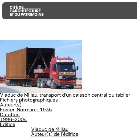
Aller
Aller
Aller
au
au
à
contenu
menu
la
principal
principal
recherche
Viaduc de Millau, transport d'un caisson central du tablier
Fichiers photographiques
Auteur(s)
Foster, Norman - 1935
Datation
1996-2004
Édifice
Viaduc de Millau
Auteur(s) de l'édifice