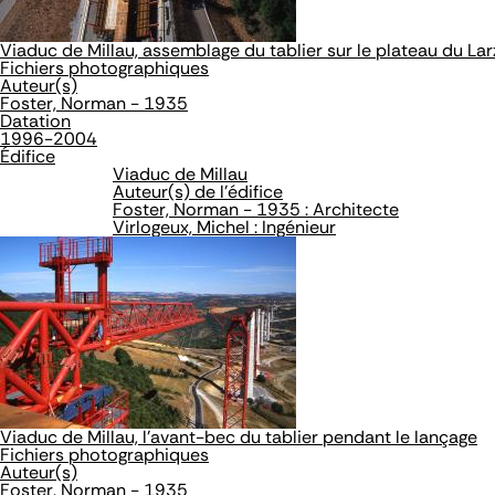
Viaduc de Millau, assemblage du tablier sur le plateau du La
Fichiers photographiques
Auteur(s)
Foster, Norman - 1935
Datation
1996-2004
Édifice
Viaduc de Millau
Auteur(s) de l'édifice
Foster, Norman - 1935 : Architecte
Virlogeux, Michel : Ingénieur
Viaduc de Millau, l'avant-bec du tablier pendant le lançage
Fichiers photographiques
Auteur(s)
Foster, Norman - 1935