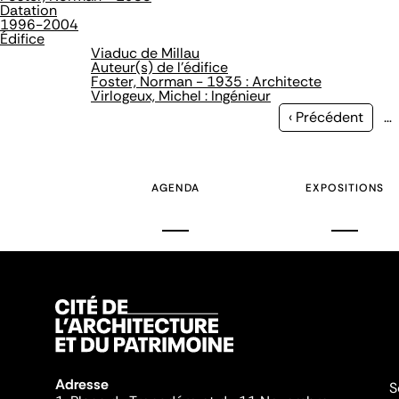
Datation
1996-2004
Édifice
Viaduc de Millau
Auteur(s) de l'édifice
Foster, Norman - 1935 : Architecte
Virlogeux, Michel : Ingénieur
Page
‹ Précédent
…
précédente
AGENDA
EXPOSITIONS
Adresse
S