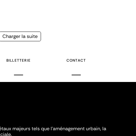
Page
Charger la suite
suivante
BILLETTERIE
CONTACT
iétaux majeurs tels que l'aménagement urbain, la
ciale.