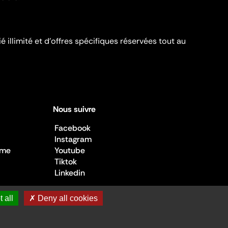
é illimité et d’offres spécifiques réservées tout au
Nous suivre
Facebook
Instagram
sme
Youtube
Tiktok
Linkedin
 all
✗ Deny all cookies
 de la Culture ©2026
- Cité de l'architecture et du patrimoine