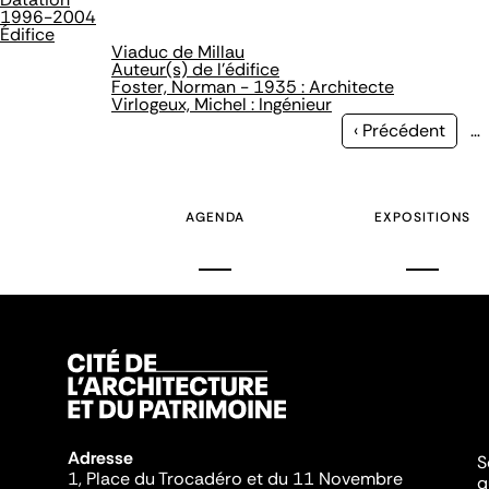
1996-2004
Édifice
Viaduc de Millau
Auteur(s) de l'édifice
Foster, Norman - 1935 : Architecte
Virlogeux, Michel : Ingénieur
Page
‹ Précédent
…
précédente
AGENDA
EXPOSITIONS
Adresse
S
1, Place du Trocadéro et du 11 Novembre
q