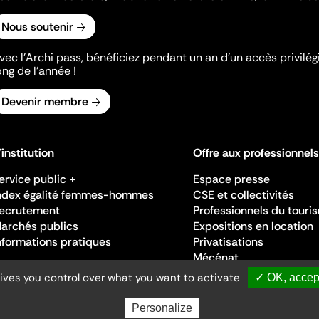
Nous soutenir
vec l’Archi pass, bénéficiez pendant un an d’un accès privilégi
ong de l’année !
Devenir membre
'institution
Offre aux professionnels
ervice public +
Espace presse
ndex égalité femmes-hommes
CSE et collectivités
ecrutement
Professionnels du touri
archés publics
Expositions en location
nformations pratiques
Privatisations
Mécénat
gives you control over what you want to activate
✓ OK, accept
Personalize
Ministère