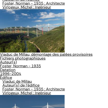
Foster, Norman - 1935 : Architecte
Virlogeux, Michel : Ingénieur
Viaduc de Millau, démontage des palées provisoires
Fichiers photographiques
Auteur(s)
Foster, Norman - 1935
Datation
1996-2004
Édifice
Viaduc de Millau
Auteur(s) de l'édifice
Foster, Norman - 1935 : Architecte
Virlogeux, Michel : Ingénieur