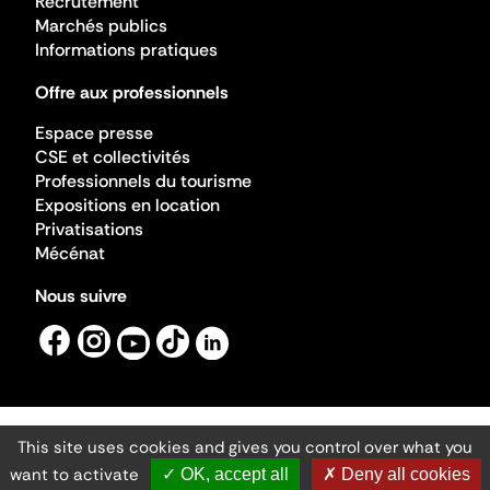
Recrutement
Marchés publics
Informations pratiques
Offre aux professionnels
Espace presse
CSE et collectivités
Professionnels du tourisme
Expositions en location
Privatisations
Mécénat
Nous suivre
This site uses cookies and gives you control over what you
Mentions légales
Gestion des cookies
want to activate
✓ OK, accept all
✗ Deny all cookies
Accessibilité numérique