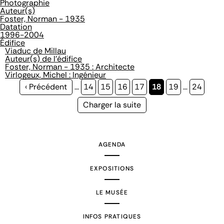
Photographie
Auteur(s)
Foster, Norman - 1935
Datation
1996-2004
Édifice
Viaduc de Millau
Auteur(s) de l'édifice
Foster, Norman - 1935 : Architecte
Virlogeux, Michel : Ingénieur
Page
‹ Précédent
…
Page
14
Page
15
Page
16
Page
17
Page
18
Page
19
…
Page
24
précédente
courante
Page
Charger la suite
suivante
AGENDA
EXPOSITIONS
LE MUSÉE
INFOS PRATIQUES