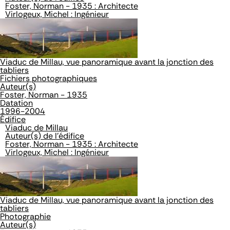
Foster, Norman - 1935 : Architecte
Virlogeux, Michel : Ingénieur
Viaduc de Millau, vue panoramique avant la jonction des
tabliers
Fichiers photographiques
Auteur(s)
Foster, Norman - 1935
Datation
1996-2004
Édifice
Viaduc de Millau
Auteur(s) de l'édifice
Foster, Norman - 1935 : Architecte
Virlogeux, Michel : Ingénieur
Viaduc de Millau, vue panoramique avant la jonction des
tabliers
Photographie
Auteur(s)