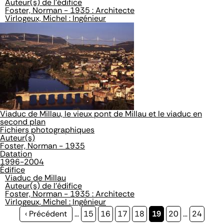
Auteur(s) de l'édifice
Foster, Norman - 1935 : Architecte
Virlogeux, Michel : Ingénieur
Viaduc de Millau, le vieux pont de Millau et le viaduc en
second plan
Fichiers photographiques
Auteur(s)
Foster, Norman - 1935
Datation
1996-2004
Édifice
Viaduc de Millau
Auteur(s) de l'édifice
Foster, Norman - 1935 : Architecte
Virlogeux, Michel : Ingénieur
Page
‹ Précédent
…
Page
15
Page
16
Page
17
Page
18
Page
19
Page
20
…
Page
24