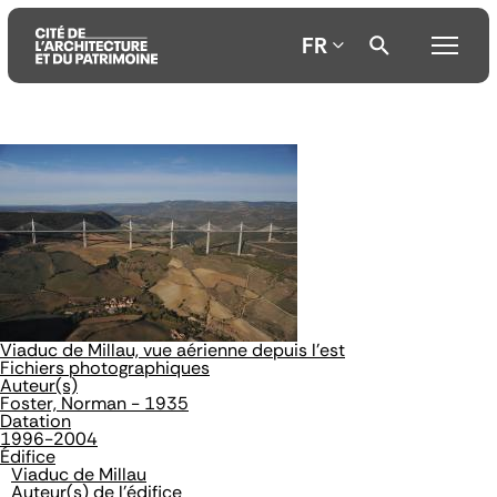
FR
Aller
Aller
Aller
au
au
à
contenu
menu
la
principal
principal
recherche
Viaduc de Millau, vue aérienne depuis l'est
Fichiers photographiques
Auteur(s)
Foster, Norman - 1935
Datation
1996-2004
Édifice
Viaduc de Millau
Auteur(s) de l'édifice