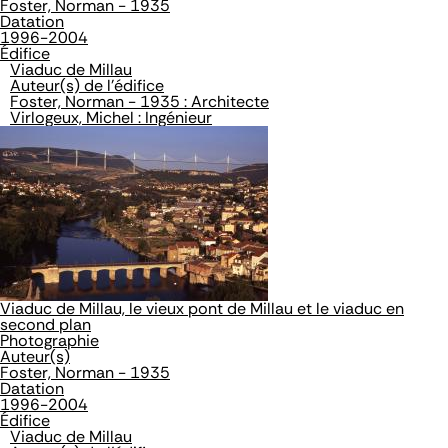
Foster, Norman - 1935
Datation
1996-2004
Édifice
Viaduc de Millau
Auteur(s) de l'édifice
Foster, Norman - 1935 : Architecte
Virlogeux, Michel : Ingénieur
Viaduc de Millau, le vieux pont de Millau et le viaduc en
second plan
Photographie
Auteur(s)
Foster, Norman - 1935
Datation
1996-2004
Édifice
Viaduc de Millau