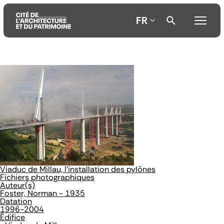
FR
Aller
Aller
Aller
au
au
à
contenu
menu
la
principal
principal
recherche
Viaduc de Millau, l'installation des pylônes
Fichiers photographiques
Auteur(s)
Foster, Norman - 1935
Datation
1996-2004
Édifice