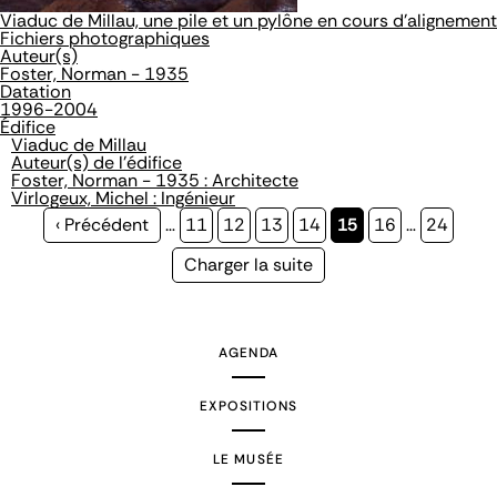
Viaduc de Millau, une pile et un pylône en cours d'alignement
Fichiers photographiques
Auteur(s)
Foster, Norman - 1935
Datation
1996-2004
Édifice
Viaduc de Millau
Auteur(s) de l'édifice
Foster, Norman - 1935 : Architecte
Virlogeux, Michel : Ingénieur
Page
‹ Précédent
…
Page
11
Page
12
Page
13
Page
14
Page
15
Page
16
…
Page
24
précédente
courante
Page
Charger la suite
suivante
AGENDA
EXPOSITIONS
LE MUSÉE