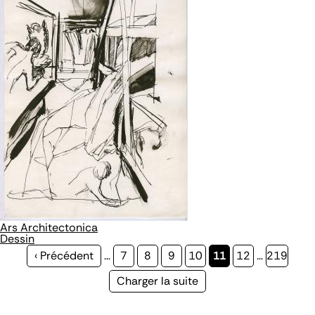
Ars Architectonica
Dessin
Page
‹ Précédent
…
Page
7
Page
8
Page
9
Page
10
Page
11
Page
12
…
Page
219
précédente
courante
Page
Charger la suite
suivante