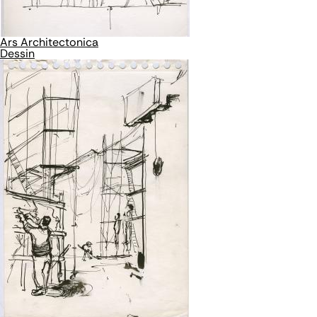
Ars Architectonica
Dessin