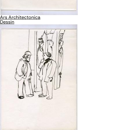
Ars Architectonica
Dessin