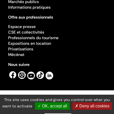
Marchés publics
Informations pratiques
Offre aux professionnels
Espace presse
CSE et collectivités
Professionnels du tourisme
Expositions en location
Privatisations
Mécénat
Nous suivre
This site uses cookies and gives you control over what you
Mentions légales
Gestion des cookies
want to activate
✓ OK, accept all
✗ Deny all cookies
Accessibilité numérique
Ministère de la Culture ©2026
- Cité de l'architecture et du patrimoine