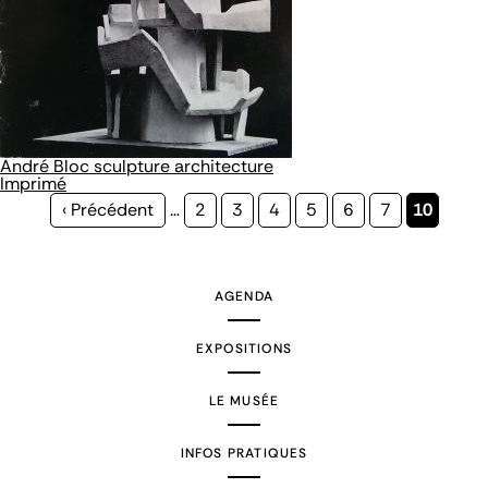
André Bloc sculpture architecture
Imprimé
Page
‹ Précédent
…
Page
2
Page
3
Page
4
Page
5
Page
6
Page
7
Page
10
précédente
courante
AGENDA
EXPOSITIONS
LE MUSÉE
INFOS PRATIQUES