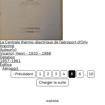
La Centrale thermo-électrique de l'aéroport d'Orly
Imprimé
Auteur(s)
Vicariot, Henri - 1910 - 1986
Datation
1957-1961
Édifice
Aéroport
Page
‹ Précédent
Page
1
Page
2
Page
3
Page
4
Page
5
Page
6
…
Page
10
précédente
courante
Page
Charger la suite
suivante
AGENDA