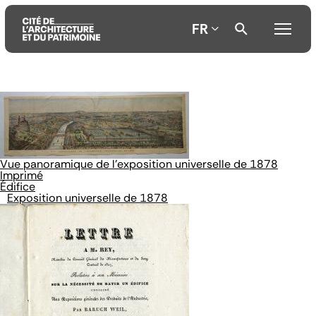
FR
Aller
Aller
Aller
au
au
à
contenu
menu
la
principal
principal
recherche
Vue panoramique de l'exposition universelle de 1878
Imprimé
Édifice
Exposition universelle de 1878