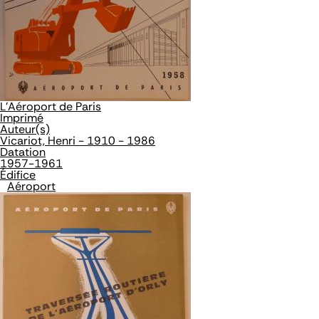
L'Aéroport de Paris
Imprimé
Auteur(s)
Vicariot, Henri - 1910 - 1986
Datation
1957-1961
Édifice
Aéroport