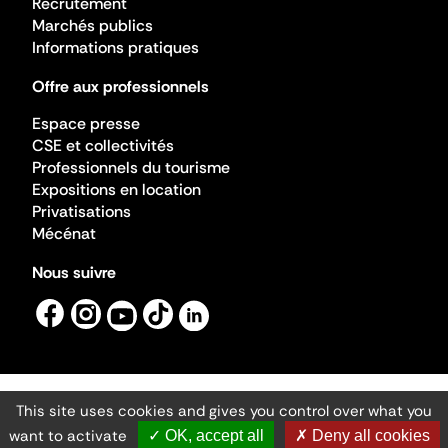
Recrutement
Marchés publics
Informations pratiques
Offre aux professionnels
Espace presse
CSE et collectivités
Professionnels du tourisme
Expositions en location
Privatisations
Mécénat
Nous suivre
This site uses cookies and gives you control over what you
Mentions légales
Gestion des cookies
want to activate
✓ OK, accept all
✗ Deny all cookies
Accessibilité numérique