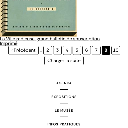
La Ville radieuse, grand bulletin de souscription
Imprimé
Page
‹ Précédent
…
Page
2
Page
3
Page
4
Page
5
Page
6
Page
7
Page
8
Page
10
précédente
courante
Page
Charger la suite
suivante
AGENDA
EXPOSITIONS
LE MUSÉE
INFOS PRATIQUES