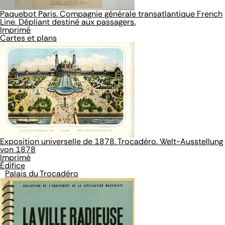
Paquebot Paris. Compagnie générale transatlantique French
Line. Dépliant destiné aux passagers.
Imprimé
Cartes et plans
Exposition universelle de 1878. Trocadéro. Welt-Ausstellung
von 1878
Imprimé
Édifice
Palais du Trocadéro