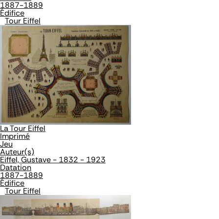
1887-1889
Édifice
Tour Eiffel
La Tour Eiffel
Imprimé
Jeu
Auteur(s)
Eiffel, Gustave - 1832 - 1923
Datation
1887-1889
Édifice
Tour Eiffel