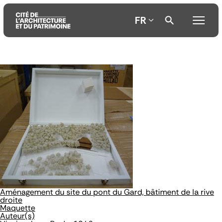
FR
Aller
Aller
Aller
au
au
à
contenu
menu
la
principal
principal
recherche
Aménagement du site du pont du Gard, bâtiment de la rive
droite
Maquette
Auteur(s)