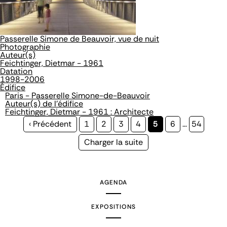
Passerelle Simone de Beauvoir, vue de nuit
Photographie
Auteur(s)
Feichtinger, Dietmar - 1961
Datation
1998-2006
Édifice
Paris - Passerelle Simone-de-Beauvoir
Auteur(s) de l'édifice
Feichtinger, Dietmar - 1961 : Architecte
Page
‹ Précédent
Page
1
Page
2
Page
3
Page
4
Page
5
Page
6
…
Page
54
précédente
courante
Page
Charger la suite
suivante
AGENDA
EXPOSITIONS