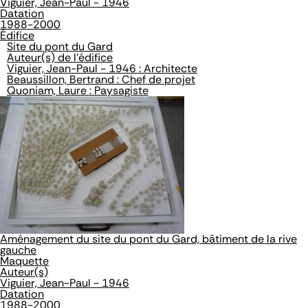
Viguier, Jean-Paul - 1946
Datation
1988-2000
Édifice
Site du pont du Gard
Auteur(s) de l'édifice
Viguier, Jean-Paul - 1946 : Architecte
Beaussillon, Bertrand : Chef de projet
Quoniam, Laure : Paysagiste
Aménagement du site du pont du Gard, bâtiment de la rive
gauche
Maquette
Auteur(s)
Viguier, Jean-Paul - 1946
Datation
1988-2000