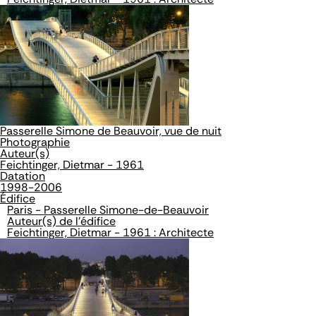
Passerelle Simone de Beauvoir, vue de nuit
Photographie
Auteur(s)
Feichtinger, Dietmar - 1961
Datation
1998-2006
Édifice
Paris - Passerelle Simone-de-Beauvoir
Auteur(s) de l'édifice
Feichtinger, Dietmar - 1961 : Architecte