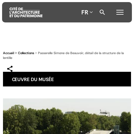
FR
Aller
Aller
Aller
au
au
à
contenu
menu
la
Accueil
Collections
Passerelle Simone de Beauvoir, détail de la structure de la
principal
principal
recherche
lentille
ŒUVRE DU MUSÉE