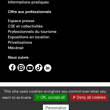
Informations pratiques
Offre aux professionnels
Espace presse
CSE et collectivités
Professionnels du tourisme
Expositions en location
Privatisations
Mécénat
Nous suivre
This site uses cookies and gives you control over what you
Mentions légales
Gestion des cookies
want to activate
✓ OK, accept all
✗ Deny all cookies
Accessibilité numérique
Ministère de la Culture ©2026
- Cité de l'architecture et du patrimoine
Personalize