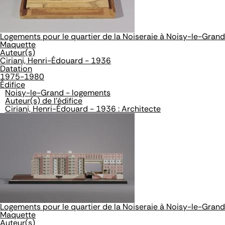
Logements pour le quartier de la Noiseraie à Noisy-le-Grand
Maquette
Auteur(s)
Ciriani, Henri-Édouard - 1936
Datation
1975-1980
Édifice
Noisy-le-Grand - logements
Auteur(s) de l'édifice
Ciriani, Henri-Édouard - 1936 : Architecte
Logements pour le quartier de la Noiseraie à Noisy-le-Grand
Maquette
Auteur(s)