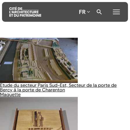
FR
Aller
Aller
Aller
au
au
à
contenu
menu
la
principal
principal
recherche
Etude du secteur Paris Sud-Est, Secteur de la porte de
Bercy à la porte de Charenton
Maquette