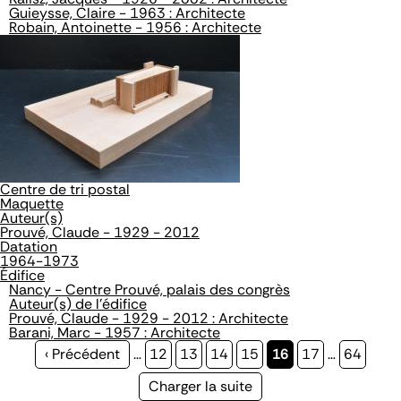
Guieysse, Claire - 1963 : Architecte
Robain, Antoinette - 1956 : Architecte
Centre de tri postal
Maquette
Auteur(s)
Prouvé, Claude - 1929 - 2012
Datation
1964-1973
Édifice
Nancy - Centre Prouvé, palais des congrès
Auteur(s) de l'édifice
Prouvé, Claude - 1929 - 2012 : Architecte
Barani, Marc - 1957 : Architecte
Page
‹ Précédent
…
Page
12
Page
13
Page
14
Page
15
Page
16
Page
17
…
Page
64
précédente
courante
Page
Charger la suite