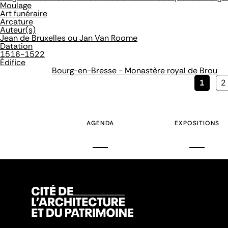
Moulage
Art funéraire
Arcature
Auteur(s)
Jean de Bruxelles ou Jan Van Roome
Datation
1516-1522
Édifice
Bourg-en-Bresse - Monastère royal de Brou
Page
1
P
2
couran
AGENDA
EXPOSITIONS