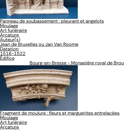
Panneau de soubassement : pleurant et angelots
Moulage
Art funéraire
Arcature
Auteur(s)
Jean de Bruxelles ou Jan Van Roome
Datation
1516-1522
Édifice
Bourg-en-Bresse - Monastère royal de Brou
Fragment de moulure : fleurs et marguerites entrelacées
Moulage
Art funéraire
Arcature