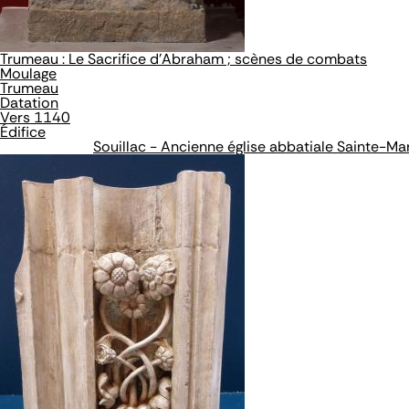
Trumeau : Le Sacrifice d'Abraham ; scènes de combats
Moulage
Trumeau
Datation
Vers 1140
Édifice
Souillac - Ancienne église abbatiale Sainte-Ma