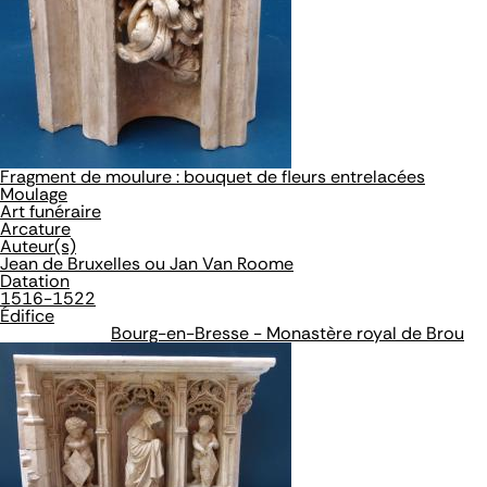
Fragment de moulure : bouquet de fleurs entrelacées
Moulage
Art funéraire
Arcature
Auteur(s)
Jean de Bruxelles ou Jan Van Roome
Datation
1516-1522
Édifice
Bourg-en-Bresse - Monastère royal de Brou