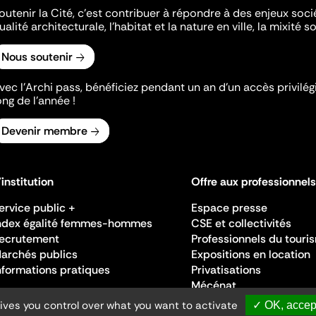
outenir la Cité, c'est contribuer à répondre à des enjeux soc
ualité architecturale, l'habitat et la nature en ville, la mixité so
Nous soutenir
vec l’Archi pass, bénéficiez pendant un an d’un accès privilégi
ong de l’année !
Devenir membre
'institution
Offre aux professionnels
ervice public +
Espace presse
ndex égalité femmes-hommes
CSE et collectivités
ecrutement
Professionnels du touri
archés publics
Expositions en location
nformations pratiques
Privatisations
Mécénat
gives you control over what you want to activate
✓ OK, accept