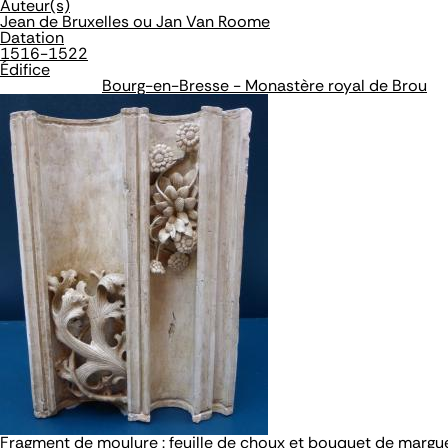
Auteur(s)
Jean de Bruxelles ou Jan Van Roome
Datation
1516-1522
Édifice
Bourg-en-Bresse - Monastère royal de Brou
Fragment de moulure : feuille de choux et bouquet de margu