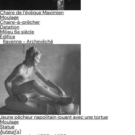
Chaire de l'évêque Maximien
Moulage
Chaire-à-prêcher
Datation
Milieu 6e siècle
Édifice
Ravenne - Archevêché
Jeune pêcheur napolitain jouant avec une tortue
Moulage
Statue
Auteur(s)