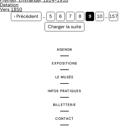
Frémiet, Emmanuel, 1824-1910
Datation
Vers 1850
Page
‹ Précédent
…
Page
5
Page
6
Page
7
Page
8
Page
9
Page
10
…
Page
157
précédente
courante
Page
Charger la suite
suivante
AGENDA
EXPOSITIONS
LE MUSÉE
INFOS PRATIQUES
BILLETTERIE
CONTACT