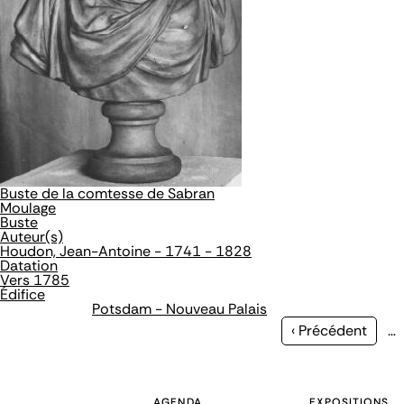
Buste de la comtesse de Sabran
Moulage
Buste
Auteur(s)
Houdon, Jean-Antoine - 1741 - 1828
Datation
Vers 1785
Édifice
Potsdam - Nouveau Palais
Page
‹ Précédent
…
précédente
AGENDA
EXPOSITIONS