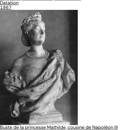
Datation
1867
Buste de la princesse Mathilde, cousine de Napoléon III