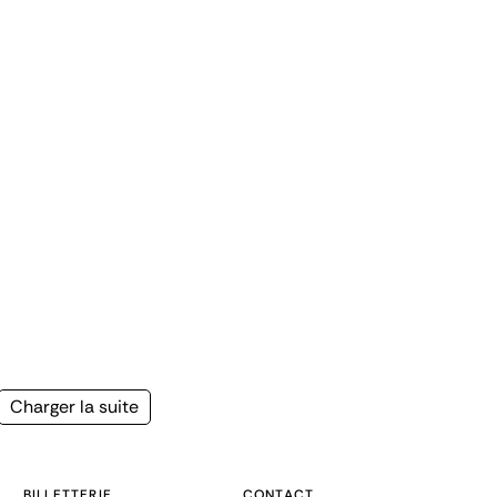
Page
Charger la suite
suivante
BILLETTERIE
CONTACT