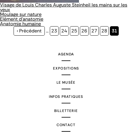
Visage de Louis Charles Auguste Steinheil les mains sur les
yeux
Moulage sur nature
Elément d'anatomie
Anatomie humaine
Page
‹ Précédent
…
Page
23
Page
24
Page
25
Page
26
Page
27
Page
28
Page
31
précédente
courante
AGENDA
EXPOSITIONS
LE MUSÉE
INFOS PRATIQUES
BILLETTERIE
CONTACT