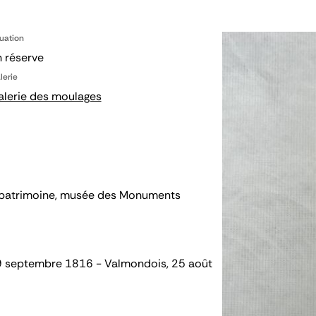
tuation
 réserve
lerie
alerie des moulages
 du patrimoine, musée des Monuments
29 septembre 1816 - Valmondois, 25 août