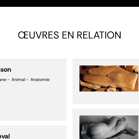
ŒUVRES EN RELATION
sson
ane
Animal
Anatomie
eval