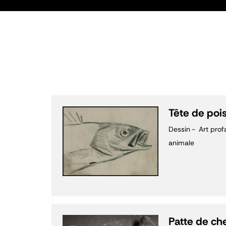
Tête de poi
Dessin
Art prof
animale
Patte de ch