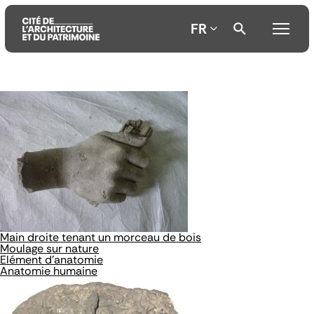
FR
Aller
Aller
Aller
au
au
à
contenu
menu
la
principal
principal
recherche
Main droite tenant un morceau de bois
Moulage sur nature
Elément d'anatomie
Anatomie humaine