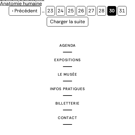
Anatomie humaine
Page
‹ Précédent
…
Page
23
Page
24
Page
25
Page
26
Page
27
Page
28
Page
30
Page
31
précédente
courante
Page
Charger la suite
suivante
AGENDA
EXPOSITIONS
LE MUSÉE
INFOS PRATIQUES
BILLETTERIE
CONTACT