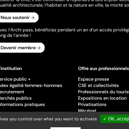
ualité architecturale, l'habitat et la nature en ville, la mixité so
Nous soutenir
vec l’Archi pass, bénéficiez pendant un an d’un accès privilégi
ong de l’année !
Devenir membre
'institution
Offre aux professionnels
ervice public +
Espace presse
ndex égalité femmes-hommes
CSE et collectivités
ecrutement
Professionnels du touri
archés publics
Expositions en location
nformations pratiques
Privatisations
Mécénat
gives you control over what you want to activate
✓ OK, accept