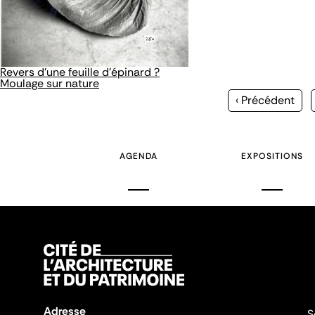
Revers d'une feuille d'épinard ?
Moulage sur nature
Page
‹ Précédent
précédente
AGENDA
EXPOSITIONS
Adresse
S