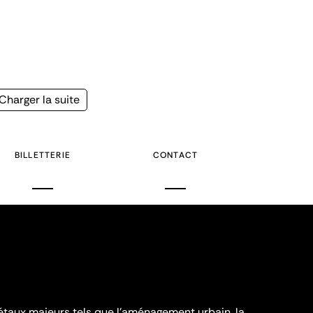
Page
Charger la suite
suivante
BILLETTERIE
CONTACT
iétaux majeurs tels que l'aménagement urbain, la