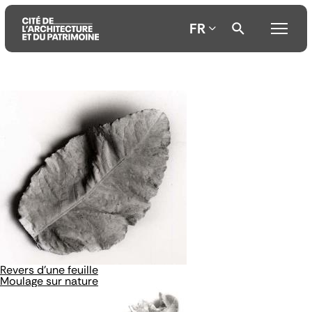
FR
Aller
Aller
Aller
au
au
à
contenu
menu
la
principal
principal
recherche
Revers d'une feuille
Moulage sur nature