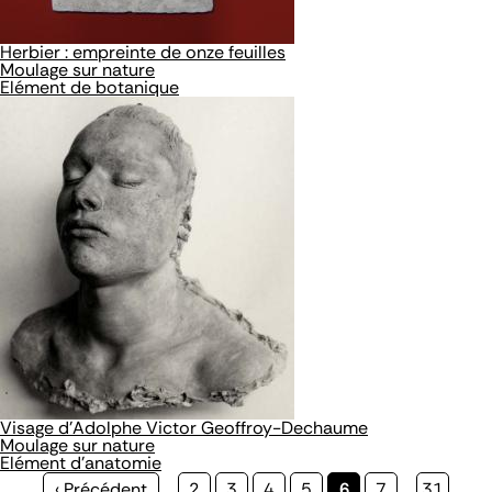
Herbier : empreinte de onze feuilles
Moulage sur nature
Elément de botanique
Visage d'Adolphe Victor Geoffroy-Dechaume
Moulage sur nature
Elément d'anatomie
Page
‹ Précédent
…
Page
2
Page
3
Page
4
Page
5
Page
6
Page
7
…
Page
31