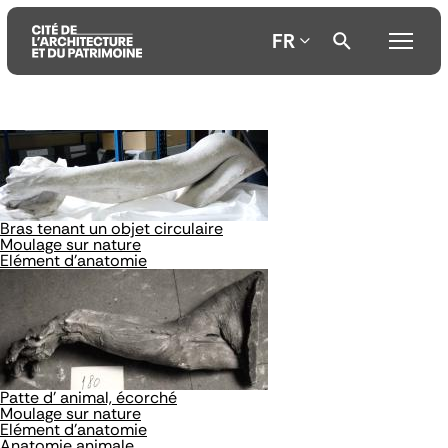
FR
Aller
Aller
Aller
au
au
à
contenu
menu
la
principal
principal
recherche
Bras tenant un objet circulaire
Moulage sur nature
Elément d'anatomie
Patte d' animal, écorché
Moulage sur nature
Elément d'anatomie
Anatomie animale