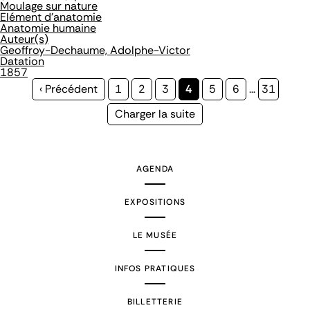
Moulage sur nature
Elément d'anatomie
Anatomie humaine
Auteur(s)
Geoffroy-Dechaume, Adolphe-Victor
Datation
1857
Page
‹ Précédent
Page
1
Page
2
Page
3
Page
4
Page
5
Page
6
…
Page
31
précédente
courante
Page
Charger la suite
suivante
AGENDA
EXPOSITIONS
LE MUSÉE
INFOS PRATIQUES
BILLETTERIE