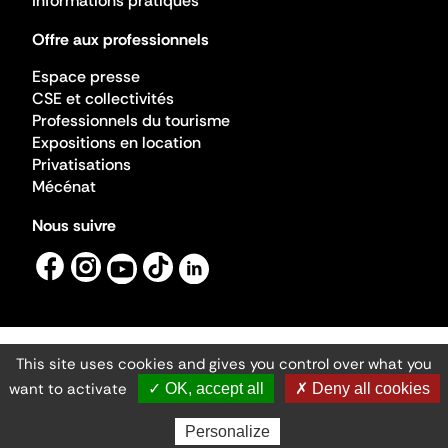
Informations pratiques
Offre aux professionnels
Espace presse
CSE et collectivités
Professionnels du tourisme
Expositions en location
Privatisations
Mécénat
Nous suivre
This site uses cookies and gives you control over what you
Mentions légales
Gestion des cookies
want to activate
✓ OK, accept all
✗ Deny all cookies
Accessibilité numérique
Ministère de la Culture ©2026
- Cité de l'architecture et du patrimoine
Personalize