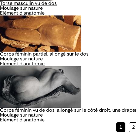
Torse masculin vu de dos
Moulage sur nature
Elément d'anatomie
Corps féminin partiel, allongé sur le dos
Moulage sur nature
Elément d'anatomie
Corps féminin vu de dos, allongé sur le côté droit, une drape
Moulage sur nature
Elément d'anatomie
Page
1
P
2