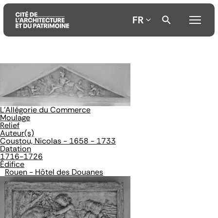
FR
Aller
Aller
Aller
au
au
à
contenu
menu
la
principal
principal
recherche
L'Allégorie du Commerce
Moulage
Relief
Auteur(s)
Coustou, Nicolas - 1658 - 1733
Datation
1716-1726
Édifice
Rouen - Hôtel des Douanes