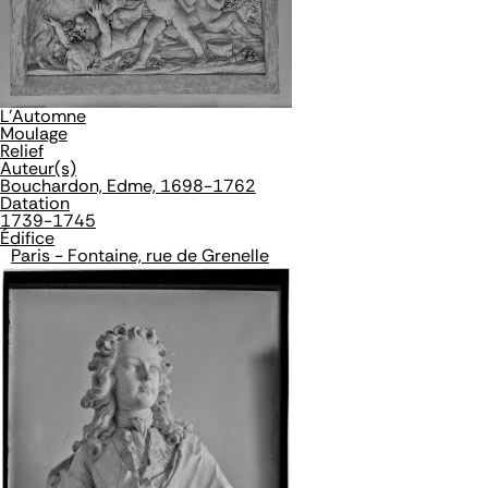
L'Automne
Moulage
Relief
Auteur(s)
Bouchardon, Edme, 1698-1762
Datation
1739-1745
Édifice
Paris - Fontaine, rue de Grenelle