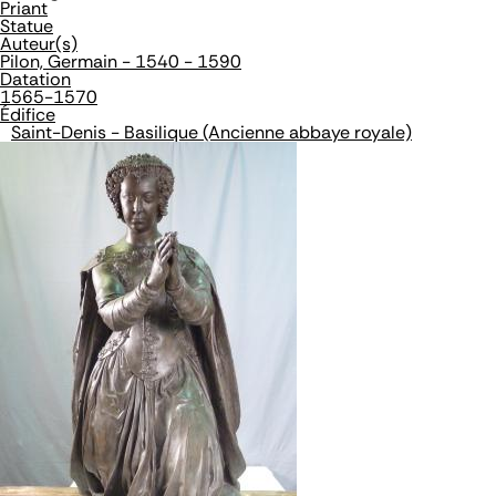
Priant
Statue
Auteur(s)
Pilon, Germain - 1540 - 1590
Datation
1565-1570
Édifice
Saint-Denis - Basilique (Ancienne abbaye royale)