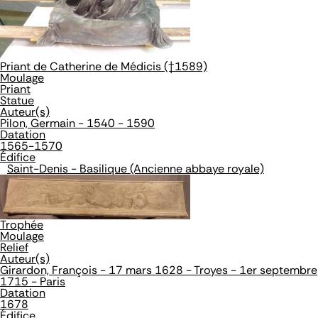
Priant de Catherine de Médicis (†1589)
Moulage
Priant
Statue
Auteur(s)
Pilon, Germain - 1540 - 1590
Datation
1565-1570
Édifice
Saint-Denis - Basilique (Ancienne abbaye royale)
Trophée
Moulage
Relief
Auteur(s)
Girardon, François - 17 mars 1628 - Troyes - 1er septembre
1715 - Paris
Datation
1678
Édifice