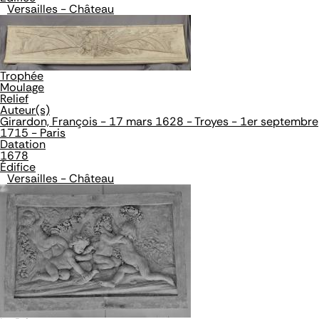
Versailles - Château
Trophée
Moulage
Relief
Auteur(s)
Girardon, François - 17 mars 1628 - Troyes - 1er septembre
1715 - Paris
Datation
1678
Édifice
Versailles - Château