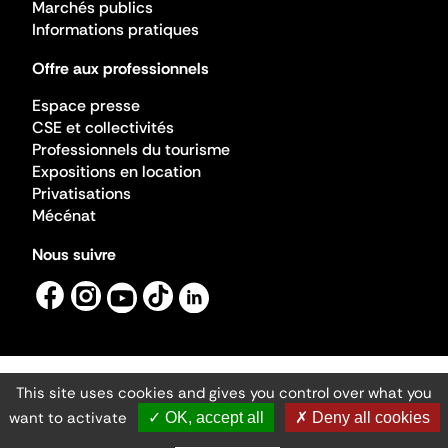
Marchés publics
Informations pratiques
Offre aux professionnels
Espace presse
CSE et collectivités
Professionnels du tourisme
Expositions en location
Privatisations
Mécénat
Nous suivre
This site uses cookies and gives you control over what you
Mentions légales
Gestion des cookies
want to activate
✓ OK, accept all
✗ Deny all cookies
Accessibilité numérique
Ministère de la Culture ©2026