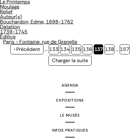
Le Printemps
Moulage
Relief
Auteur(s)
Bouchardon, Edme, 1698-1762
Datation
1739-1745
Édifice
Paris - Fontaine, rue de Grenelle
Page
‹ Précédent
…
Page
133
Page
134
Page
135
Page
136
Page
137
Page
138
…
Page
157
précédente
courante
Page
Charger la suite
suivante
AGENDA
EXPOSITIONS
LE MUSÉE
INFOS PRATIQUES