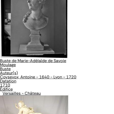
Buste de Marie-Adélaïde de Savoie
Moulage
Buste
Auteur(s)
Coysevox, Antoine - 1640 - Lyon - 1720
Datation
1710
Édifice
Versailles - Château