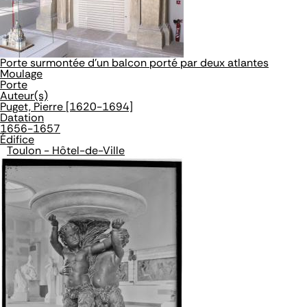
Porte surmontée d'un balcon porté par deux atlantes
Moulage
Porte
Auteur(s)
Puget, Pierre [1620-1694]
Datation
1656-1657
Édifice
Toulon - Hôtel-de-Ville