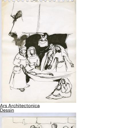
Ars Architectonica
Dessin