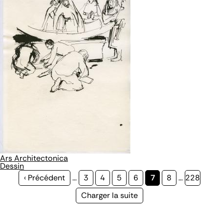
Ars Architectonica
Dessin
Page
‹ Précédent
…
Page
3
Page
4
Page
5
Page
6
Page
7
Page
8
…
Page
228
précédente
courante
Page
Charger la suite
suivante