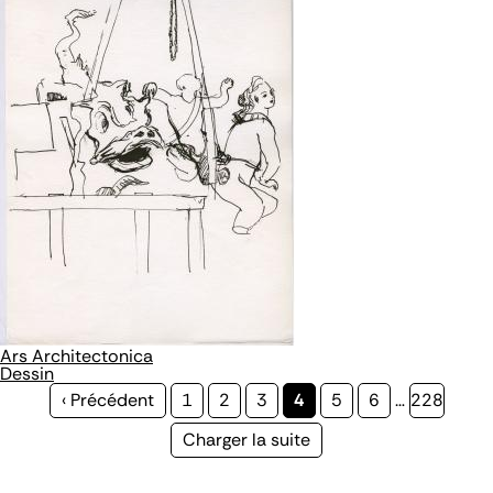
Ars Architectonica
Dessin
Page
‹ Précédent
Page
1
Page
2
Page
3
Page
4
Page
5
Page
6
…
Page
228
précédente
courante
Page
Charger la suite
suivante