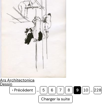
Ars Architectonica
Dessin
Page
‹ Précédent
…
Page
5
Page
6
Page
7
Page
8
Page
9
Page
10
…
Page
228
précédente
courante
Page
Charger la suite
suivante