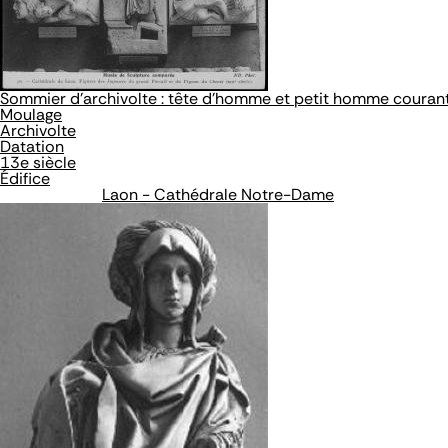
Sommier d'archivolte : tête d'homme et petit homme couran
Moulage
Archivolte
Datation
13e siècle
Édifice
Laon - Cathédrale Notre-Dame