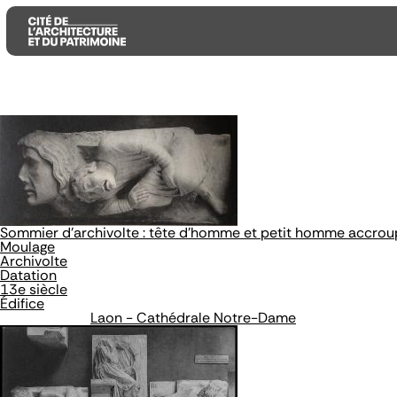
Aller
Aller
Aller
au
au
à
contenu
menu
la
principal
principal
recherche
Sommier d'archivolte : tête d'homme et petit homme accrou
Moulage
Archivolte
Datation
13e siècle
Édifice
Laon - Cathédrale Notre-Dame