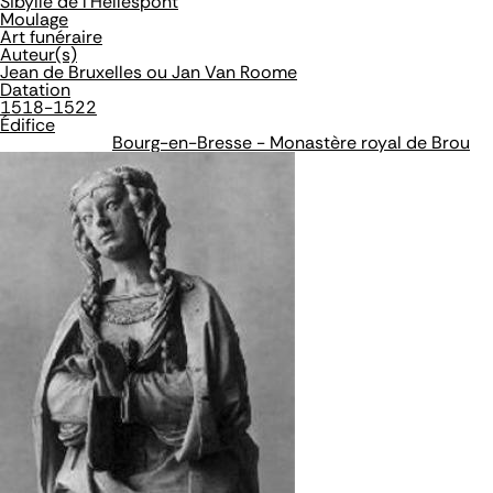
Sibylle de l'Hellespont
Moulage
Art funéraire
Auteur(s)
Jean de Bruxelles ou Jan Van Roome
Datation
1518-1522
Édifice
Bourg-en-Bresse - Monastère royal de Brou