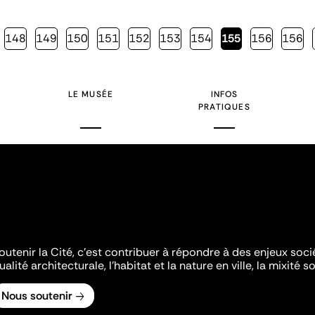
Page
148
Page
149
Page
150
Page
151
Page
152
Page
153
Page
154
Page
155
Page
156
Page
156
courante
LE MUSÉE
INFOS
PRATIQUES
outenir la Cité, c'est contribuer à répondre à des enjeux soc
ualité architecturale, l'habitat et la nature en ville, la mixité so
Nous soutenir