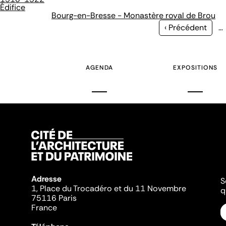
Édifice
Bourg-en-Bresse - Monastère royal de Brou
Page
‹ Précédent
…
précédente
AGENDA
EXPOSITIONS
Adresse
S
1, Place du Trocadéro et du 11 Novembre
q
75116 Paris
France