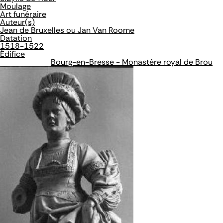
Moulage
Art funéraire
Auteur(s)
Jean de Bruxelles ou Jan Van Roome
Datation
1518-1522
Édifice
Bourg-en-Bresse - Monastère royal de Brou