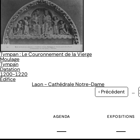
Tympan : Le Couronnement de la Vierge
Moulage
Tympan
Datation
1200-1220
Édifice
Laon - Cathédrale Notre-Dame
Page
‹ Précédent
…
précédente
AGENDA
EXPOSITIONS