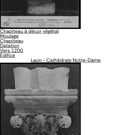
Chapiteau à décor végétal
Moulage
Chapiteau
Datation
Vers 1200
Édifice
Laon - Cathédrale Notre-Dame