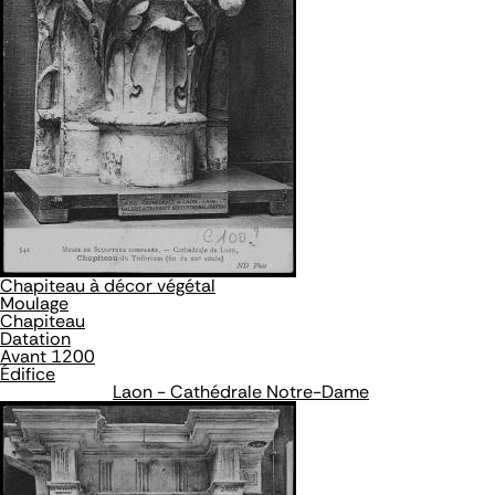
Chapiteau à décor végétal
Moulage
Chapiteau
Datation
Avant 1200
Édifice
Laon - Cathédrale Notre-Dame