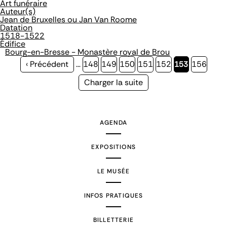
Art funéraire
Auteur(s)
Jean de Bruxelles ou Jan Van Roome
Datation
1518-1522
Édifice
Bourg-en-Bresse - Monastère royal de Brou
Page
‹ Précédent
…
Page
148
Page
149
Page
150
Page
151
Page
152
Page
153
Page
156
précédente
courante
Page
Charger la suite
suivante
AGENDA
EXPOSITIONS
LE MUSÉE
INFOS PRATIQUES
BILLETTERIE