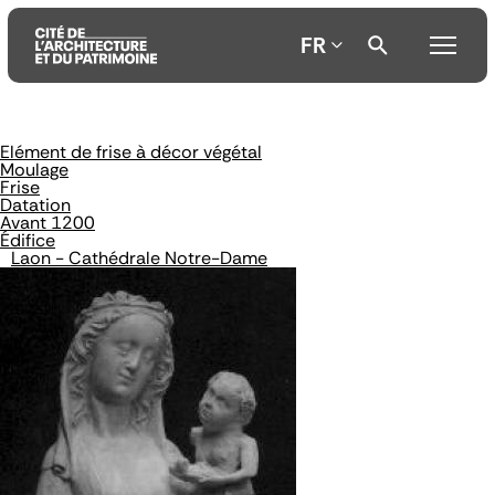
FR
Elément de frise à décor végétal
Aller
Aller
Aller
Moulage
au
au
à
Frise
contenu
menu
la
Datation
principal
principal
recherche
Avant 1200
Édifice
Laon - Cathédrale Notre-Dame