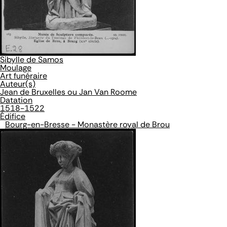
Sibylle de Samos
Moulage
Art funéraire
Auteur(s)
Jean de Bruxelles ou Jan Van Roome
Datation
1518-1522
Édifice
Bourg-en-Bresse - Monastère royal de Brou