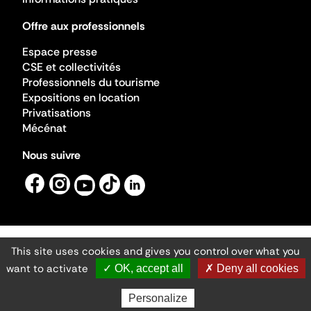
Offre aux professionnels
Espace presse
CSE et collectivités
Professionnels du tourisme
Expositions en location
Privatisations
Mécénat
Nous suivre
This site uses cookies and gives you control over what you
Mentions légales
Gestion des cookies
want to activate
✓ OK, accept all
✗ Deny all cookies
Accessibilité numérique
Ministère de la Culture ©2026
- Cité de l'architecture et du patrimoine
Personalize