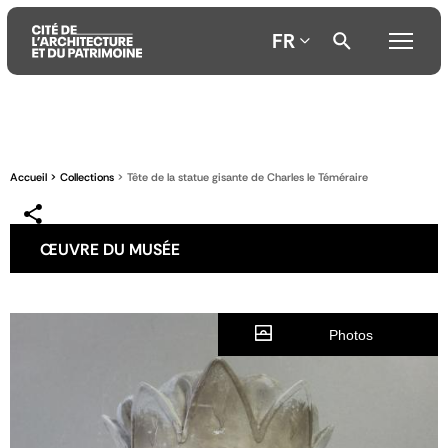
FR
Aller
Aller
Aller
au
au
à
contenu
menu
la
Accueil
Collections
Tête de la statue gisante de Charles le Téméraire
principal
principal
recherche
ŒUVRE DU MUSÉE
Photos