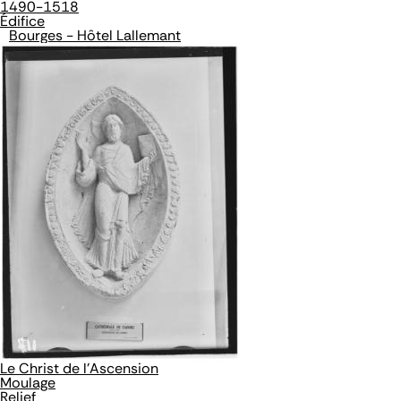
1490-1518
Édifice
Bourges - Hôtel Lallemant
Le Christ de l'Ascension
Moulage
Relief