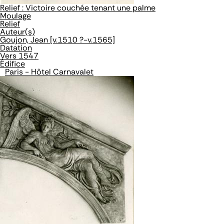
Relief : Victoire couchée tenant une palme
Moulage
Relief
Auteur(s)
Goujon, Jean [v.1510 ?-v.1565]
Datation
Vers 1547
Édifice
Paris - Hôtel Carnavalet