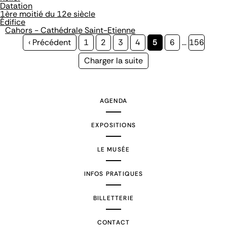
Datation
1ère moitié du 12e siècle
Édifice
Cahors - Cathédrale Saint-Etienne
Page
‹ Précédent
Page
1
Page
2
Page
3
Page
4
Page
5
Page
6
…
Page
156
précédente
courante
Page
Charger la suite
suivante
AGENDA
EXPOSITIONS
LE MUSÉE
INFOS PRATIQUES
BILLETTERIE
CONTACT