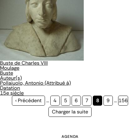
Buste de Charles VIII
Moulage
Buste
Auteur(s)
Pollaiuolo, Antonio (Attribué à)
Datation
15e siècle
Page
‹ Précédent
…
Page
4
Page
5
Page
6
Page
7
Page
8
Page
9
…
Page
156
précédente
courante
Page
Charger la suite
suivante
AGENDA