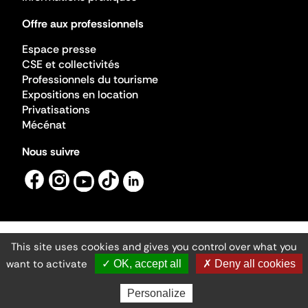
Offre aux professionnels
Espace presse
CSE et collectivités
Professionnels du tourisme
Expositions en location
Privatisations
Mécénat
Nous suivre
This site uses cookies and gives you control over what you
Mentions légales
Gestion des cookies
want to activate
✓ OK, accept all
✗ Deny all cookies
Accessibilité numérique
Ministère de la Culture ©2026
- Cité de l'architecture et du patrimoine
Personalize