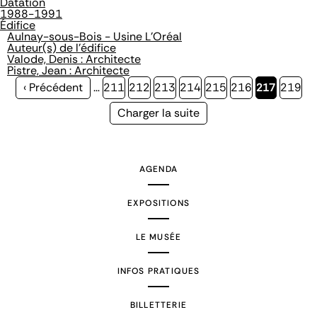
Datation
1988-1991
Édifice
Aulnay-sous-Bois - Usine L'Oréal
Auteur(s) de l'édifice
Valode, Denis : Architecte
Pistre, Jean : Architecte
Page
‹ Précédent
…
Page
211
Page
212
Page
213
Page
214
Page
215
Page
216
Page
217
Page
219
précédente
courante
Page
Charger la suite
suivante
AGENDA
EXPOSITIONS
LE MUSÉE
INFOS PRATIQUES
BILLETTERIE