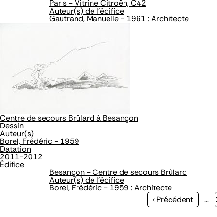
Paris - Vitrine Citroën, C42
Auteur(s) de l'édifice
Gautrand, Manuelle - 1961 : Architecte
Centre de secours Brûlard à Besançon
Dessin
Auteur(s)
Borel, Frédéric - 1959
Datation
2011-2012
Édifice
Besançon - Centre de secours Brûlard
Auteur(s) de l'édifice
Borel, Frédéric - 1959 : Architecte
Page
‹ Précédent
…
précédente