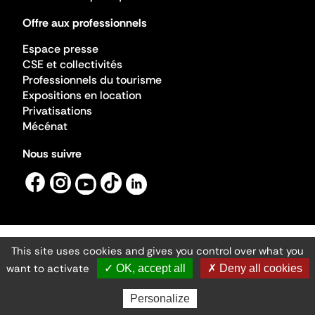
Offre aux professionnels
Espace presse
CSE et collectivités
Professionnels du tourisme
Expositions en location
Privatisations
Mécénat
Nous suivre
This site uses cookies and gives you control over what you
Mentions légales
Gestion des cookies
want to activate
✓ OK, accept all
✗ Deny all cookies
Accessibilité numérique
Ministère de la Culture ©2026
- Cité de l'architecture et du patrimoine
Personalize