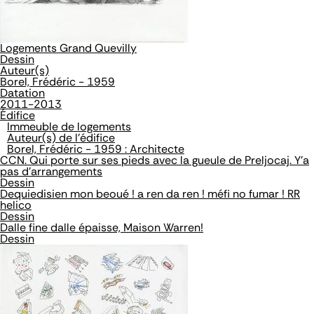
Logements Grand Quevilly
Dessin
Auteur(s)
Borel, Frédéric - 1959
Datation
2011-2013
Édifice
Immeuble de logements
Auteur(s) de l'édifice
Borel, Frédéric - 1959 : Architecte
CCN. Qui porte sur ses pieds avec la gueule de Preljocaj. Y'a
pas d'arrangements
Dessin
Dequiedisien mon beoué ! a ren da ren ! méfi no fumar ! RR
helico
Dessin
Dalle fine dalle épaisse, Maison Warren!
Dessin