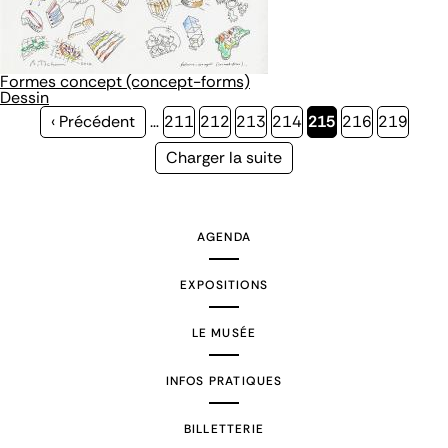
Formes concept (concept-forms)
Dessin
Page
‹ Précédent
…
Page
211
Page
212
Page
213
Page
214
Page
215
Page
216
Page
219
précédente
courante
Page
Charger la suite
suivante
AGENDA
EXPOSITIONS
LE MUSÉE
INFOS PRATIQUES
BILLETTERIE