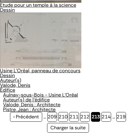
Etude pour un temple à la science
Dessin
Usine L'Oréal, panneau de concours
Dessin
Auteur(s)
Valode, Denis
Édifice
Aulnay-sous-Bois - Usine L'Oréal
Auteur(s) de l'édifice
Valode, Denis : Architecte
Pistre, Jean : Architecte
Page
‹ Précédent
…
Page
209
Page
210
Page
211
Page
212
Page
213
Page
214
…
Page
219
précédente
courante
Page
Charger la suite