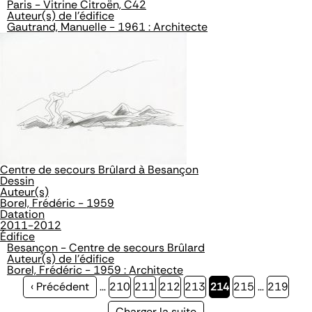
Paris - Vitrine Citroën, C42
Auteur(s) de l'édifice
Gautrand, Manuelle - 1961 : Architecte
Centre de secours Brûlard à Besançon
Dessin
Auteur(s)
Borel, Frédéric - 1959
Datation
2011-2012
Édifice
Besançon - Centre de secours Brûlard
Auteur(s) de l'édifice
Borel, Frédéric - 1959 : Architecte
Page
‹ Précédent
…
Page
210
Page
211
Page
212
Page
213
Page
214
Page
215
…
Page
219
précédente
courante
Page
Charger la suite