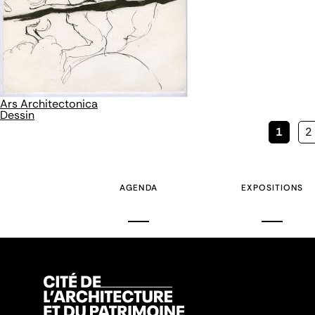
Ars Architectonica
Dessin
Page
1
P
2
couran
AGENDA
EXPOSITIONS