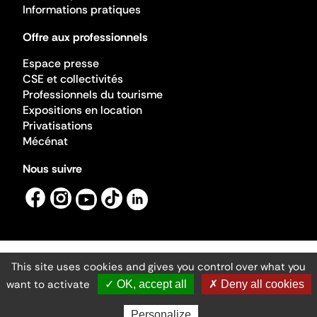
Informations pratiques
Offre aux professionnels
Espace presse
CSE et collectivités
Professionnels du tourisme
Expositions en location
Privatisations
Mécénat
Nous suivre
This site uses cookies and gives you control over what you
Mentions légales
Gestion des cookies
want to activate
✓ OK, accept all
✗ Deny all cookies
Accessibilité numérique
Ministère de la Culture ©2026
- Cité de l'architecture et du patrimoine
Personalize