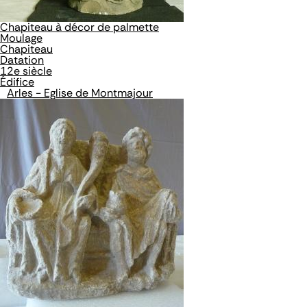
Chapiteau à décor de palmette
Moulage
Chapiteau
Datation
12e siècle
Édifice
Arles - Eglise de Montmajour