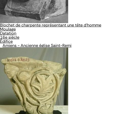
Blochet de charpente représentant une tête d'homme
Moulage
Datation
16e siècle
Édifice
Amiens - Ancienne église Saint-Remi