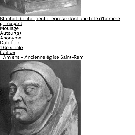
Blochet de charpente représentant une tête d'homme
grimaçant
Moulage
Auteur(s)
Anonyme
Datation
16e siècle
Édifice
Amiens - Ancienne église Saint-Remi