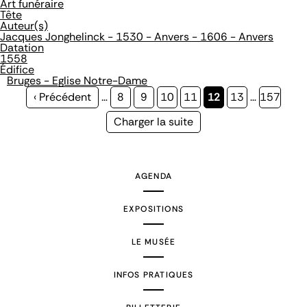
Art funéraire
Tête
Auteur(s)
Jacques Jonghelinck - 1530 - Anvers - 1606 - Anvers
Datation
1558
Édifice
Bruges - Eglise Notre-Dame
Page
‹ Précédent
…
Page
8
Page
9
Page
10
Page
11
Page
12
Page
13
…
Page
157
précédente
courante
Page
Charger la suite
suivante
AGENDA
EXPOSITIONS
LE MUSÉE
INFOS PRATIQUES